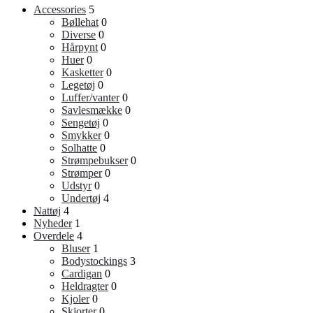
Accessories
5
Bøllehat
0
Diverse
0
Hårpynt
0
Huer
0
Kasketter
0
Legetøj
0
Luffer/vanter
0
Savlesmække
0
Sengetøj
0
Smykker
0
Solhatte
0
Strømpebukser
0
Strømper
0
Udstyr
0
Undertøj
4
Nattøj
4
Nyheder
1
Overdele
4
Bluser
1
Bodystockings
3
Cardigan
0
Heldragter
0
Kjoler
0
Skjorter
0