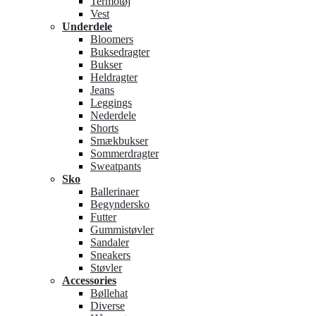
Termotøj
Vest
Underdele
Bloomers
Buksedragter
Bukser
Heldragter
Jeans
Leggings
Nederdele
Shorts
Smækbukser
Sommerdragter
Sweatpants
Sko
Ballerinaer
Begyndersko
Futter
Gummistøvler
Sandaler
Sneakers
Støvler
Accessories
Bøllehat
Diverse