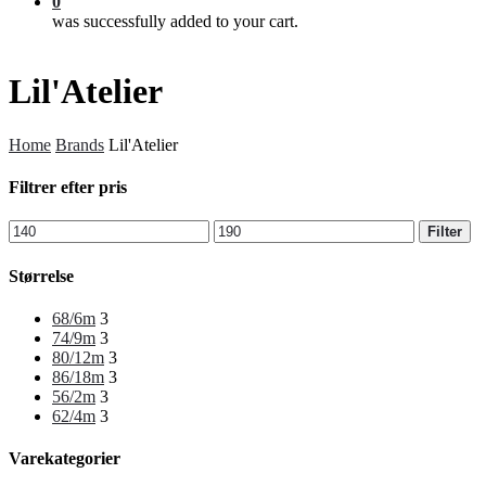
0
was successfully added to your cart.
Lil'Atelier
Home
Brands
Lil'Atelier
Filtrer efter pris
Min
Max
Filter
price
price
Størrelse
68/6m
3
74/9m
3
80/12m
3
86/18m
3
56/2m
3
62/4m
3
Varekategorier