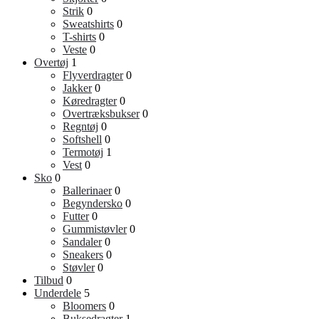
Strik
0
Sweatshirts
0
T-shirts
0
Veste
0
Overtøj
1
Flyverdragter
0
Jakker
0
Køredragter
0
Overtræksbukser
0
Regntøj
0
Softshell
0
Termotøj
1
Vest
0
Sko
0
Ballerinaer
0
Begyndersko
0
Futter
0
Gummistøvler
0
Sandaler
0
Sneakers
0
Støvler
0
Tilbud
0
Underdele
5
Bloomers
0
Buksedragter
1