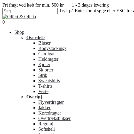
Skip
Fri fragt ved køb for min. 500 kr. → 1 - 3 dages levering
to
Tryk på Enter for at søge eller ESC for 
main
Close
content
Search
search
0
Menu
Shop
Overdele
Bluser
Bodystockings
Cardigan
Heldragter
Kjoler
Skjorter
Strik
Sweatshirts
T-shirts
Veste
Overtøj
Flyverdragter
Jakker
Køredragter
Overtræksbukser
Regntøj
Softshell