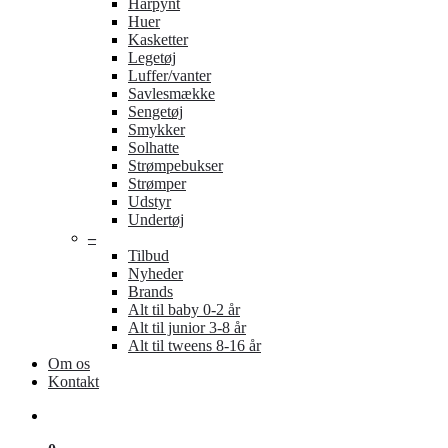
Hårpynt
Huer
Kasketter
Legetøj
Luffer/vanter
Savlesmække
Sengetøj
Smykker
Solhatte
Strømpebukser
Strømper
Udstyr
Undertøj
–
Tilbud
Nyheder
Brands
Alt til baby 0-2 år
Alt til junior 3-8 år
Alt til tweens 8-16 år
Om os
Kontakt
search