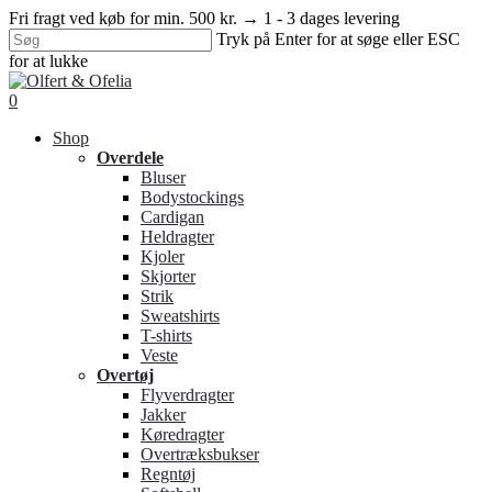
Skip
Fri fragt ved køb for min. 500 kr. → 1 - 3 dages levering
to
Tryk på Enter for at søge eller ESC
main
for at lukke
content
Close
Search
search
0
Menu
Shop
Overdele
Bluser
Bodystockings
Cardigan
Heldragter
Kjoler
Skjorter
Strik
Sweatshirts
T-shirts
Veste
Overtøj
Flyverdragter
Jakker
Køredragter
Overtræksbukser
Regntøj