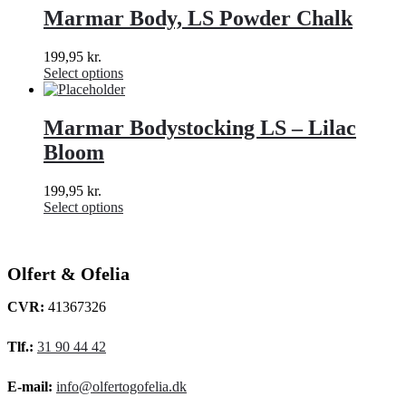
Marmar Body, LS Powder Chalk
199,95
kr.
Select options
Marmar Bodystocking LS – Lilac
Bloom
199,95
kr.
Select options
Olfert & Ofelia
CVR:
41367326
Tlf.:
31 90 44 42
E-mail:
info@olfertogofelia.dk