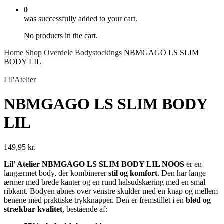
0
was successfully added to your cart.
No products in the cart.
Home
Shop
Overdele
Bodystockings
NBMGAGO LS SLIM
BODY LIL
Lil'Atelier
NBMGAGO LS SLIM BODY
LIL
149,95
kr.
Lil’ Atelier NBMGAGO LS SLIM BODY LIL NOOS
er en
langærmet body, der kombinerer
stil og komfort
. Den har lange
ærmer med brede kanter og en rund halsudskæring med en smal
ribkant. Bodyen åbnes over venstre skulder med en knap og mellem
benene med praktiske trykknapper. Den er fremstillet i en
blød og
strækbar kvalitet
, bestående af: