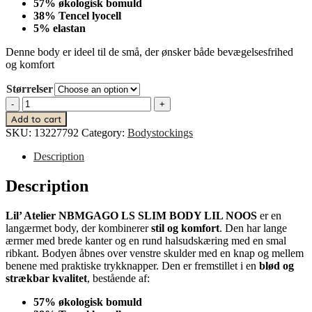
57% økologisk bomuld
38% Tencel lyocell
5% elastan
Denne body er ideel til de små, der ønsker både bevægelsesfrihed
og komfort
Størrelser
NBMGAGO
LS
Add to cart
SLIM
SKU:
13227792
Category:
Bodystockings
BODY
LIL
Description
quantity
Description
Lil’ Atelier NBMGAGO LS SLIM BODY LIL NOOS
er en
langærmet body, der kombinerer
stil og komfort
. Den har lange
ærmer med brede kanter og en rund halsudskæring med en smal
ribkant. Bodyen åbnes over venstre skulder med en knap og mellem
benene med praktiske trykknapper. Den er fremstillet i en
blød og
strækbar kvalitet
, bestående af:
57% økologisk bomuld