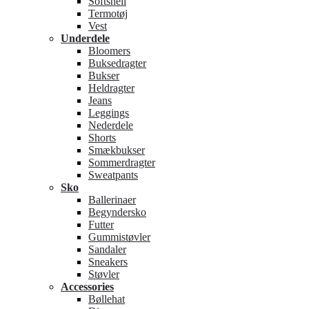
Softshell
Termotøj
Vest
Underdele
Bloomers
Buksedragter
Bukser
Heldragter
Jeans
Leggings
Nederdele
Shorts
Smækbukser
Sommerdragter
Sweatpants
Sko
Ballerinaer
Begyndersko
Futter
Gummistøvler
Sandaler
Sneakers
Støvler
Accessories
Bøllehat