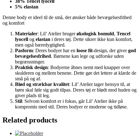
38% Tencel lyocell
5% elastan
Denne body er ideel til de små, der ønsker både bevægelsesfrihed
og komfort
Materialer
: Lil’ Atelier bruger
økologisk bomuld
,
Tencel
lyocell
og
elastan
i deres tøj. Dette sikrer ikke kun komfort,
men også bæredygtighed.
Pasform
: Deres bodyer har en
loose fit
-design, der giver
god
bevægelsesfrihed
. Børnene kan lege og udforske uden
begrænsninger.
Praktisk design
: Bodyerne åbnes nemt med knapper over
skulderen og mellem benene. Dette gør det lettere at klæde de
små på og af.
Blød og strækbar kvalitet
: Lil’ Atelier tager hensyn til, at
børn skal føle sig godt tilpas. Deres tøj er blødt mod huden og
giver plads til leg.
Stil
: Selvom komfort er i fokus, går Lil’ Atelier ikke på
kompromis med stil. Deres bodyer er moderne og tidløse.
Related products