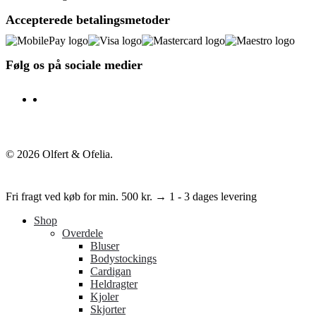
Accepterede betalingsmetoder
Følg os på sociale medier
facebook
instagram
© 2026 Olfert & Ofelia.
Close
Fri fragt ved køb for min. 500 kr. → 1 - 3 dages levering
Menu
Shop
Overdele
Bluser
Bodystockings
Cardigan
Heldragter
Kjoler
Skjorter