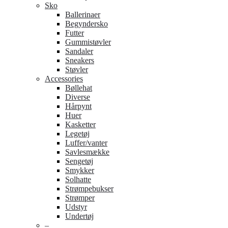
Sko
Ballerinaer
Begyndersko
Futter
Gummistøvler
Sandaler
Sneakers
Støvler
Accessories
Bøllehat
Diverse
Hårpynt
Huer
Kasketter
Legetøj
Luffer/vanter
Savlesmække
Sengetøj
Smykker
Solhatte
Strømpebukser
Strømper
Udstyr
Undertøj
–