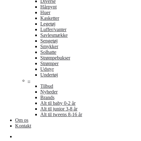
Diverse
Hårpynt
Huer
Kasketter
Legetøj
Luffer/vanter
Savlesmække
Sengetøj
Smykker
Solhatte
Strømpebukser
Strømper
Udstyr
Undertøj
–
Tilbud
Nyheder
Brands
Alt til baby 0-2 år
Alt til junior 3-8 år
Alt til tweens 8-16 år
Om os
Kontakt
search