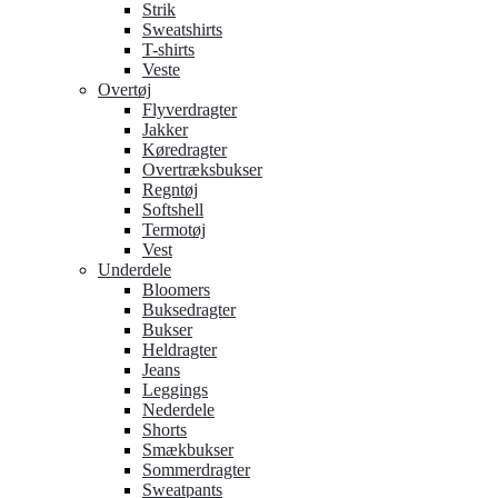
Strik
Sweatshirts
T-shirts
Veste
Overtøj
Flyverdragter
Jakker
Køredragter
Overtræksbukser
Regntøj
Softshell
Termotøj
Vest
Underdele
Bloomers
Buksedragter
Bukser
Heldragter
Jeans
Leggings
Nederdele
Shorts
Smækbukser
Sommerdragter
Sweatpants