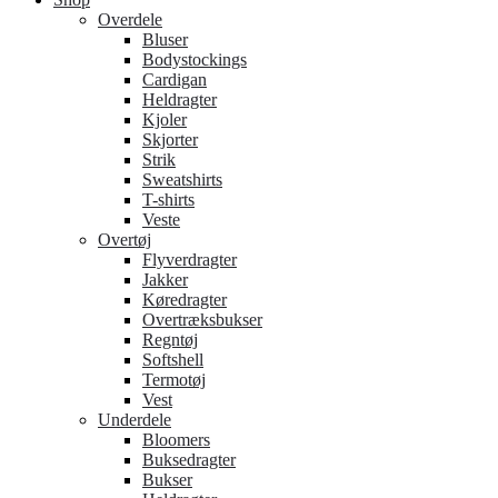
Overdele
Bluser
Bodystockings
Cardigan
Heldragter
Kjoler
Skjorter
Strik
Sweatshirts
T-shirts
Veste
Overtøj
Flyverdragter
Jakker
Køredragter
Overtræksbukser
Regntøj
Softshell
Termotøj
Vest
Underdele
Bloomers
Buksedragter
Bukser