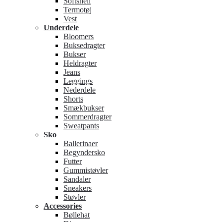
Softshell
Termotøj
Vest
Underdele
Bloomers
Buksedragter
Bukser
Heldragter
Jeans
Leggings
Nederdele
Shorts
Smækbukser
Sommerdragter
Sweatpants
Sko
Ballerinaer
Begyndersko
Futter
Gummistøvler
Sandaler
Sneakers
Støvler
Accessories
Bøllehat