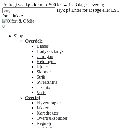
Skip
Fri fragt ved køb for min. 500 kr. → 1 - 3 dages levering
to
Tryk på Enter for at søge eller ESC
main
for at lukke
content
Close
Search
search
0
Menu
Shop
Overdele
Bluser
Bodystockings
Cardigan
Heldragter
Kjoler
Skjorter
Strik
Sweatshirts
T-shirts
Veste
Overtøj
Flyverdragter
Jakker
Køredragter
Overtræksbukser
Regntøj