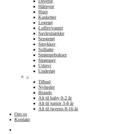
Diverse
Hårpynt
Huer
Kasketter
Legetøj
Luffer/vanter
Savlesmække
Sengetøj
Smykker
Solhatte
Strømpebukser
Strømper
Udstyr
Undertøj
–
Tilbud
Nyheder
Brands
Alt til baby 0-2 år
Alt til junior 3-8 år
Alt til tweens 8-16 år
Om os
Kontakt
search