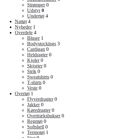
Strømper
0
Udstyr
0
Undertøj
4
Nattøj
4
Nyheder
1
Overdele
4
Bluser
1
Bodystockings
3
Cardigan
0
Heldragter
0
Kjoler
0
Skjorter
0
Strik
0
Sweatshirts
0
T-shirts
0
Veste
0
Overtøj
1
Flyverdragter
0
Jakker
0
Køredragter
0
Overtræksbukser
0
Regntøj
0
Softshell
0
Termotøj
1
Vest
0