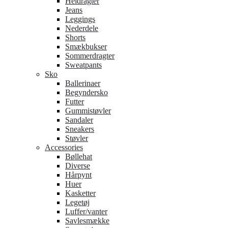
Heldragter
Jeans
Leggings
Nederdele
Shorts
Smækbukser
Sommerdragter
Sweatpants
Sko
Ballerinaer
Begyndersko
Futter
Gummistøvler
Sandaler
Sneakers
Støvler
Accessories
Bøllehat
Diverse
Hårpynt
Huer
Kasketter
Legetøj
Luffer/vanter
Savlesmække