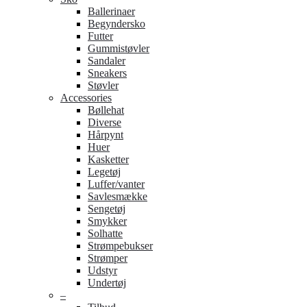
Ballerinaer
Begyndersko
Futter
Gummistøvler
Sandaler
Sneakers
Støvler
Accessories
Bøllehat
Diverse
Hårpynt
Huer
Kasketter
Legetøj
Luffer/vanter
Savlesmække
Sengetøj
Smykker
Solhatte
Strømpebukser
Strømper
Udstyr
Undertøj
–