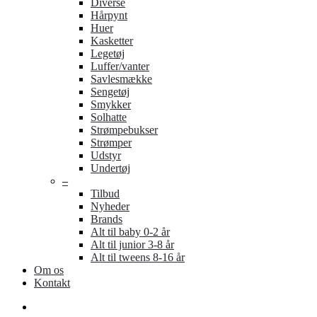
Diverse
Hårpynt
Huer
Kasketter
Legetøj
Luffer/vanter
Savlesmække
Sengetøj
Smykker
Solhatte
Strømpebukser
Strømper
Udstyr
Undertøj
–
Tilbud
Nyheder
Brands
Alt til baby 0-2 år
Alt til junior 3-8 år
Alt til tweens 8-16 år
Om os
Kontakt
search