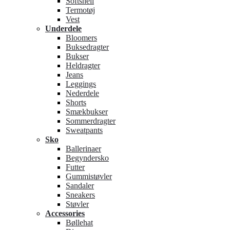
Softshell
Termotøj
Vest
Underdele
Bloomers
Buksedragter
Bukser
Heldragter
Jeans
Leggings
Nederdele
Shorts
Smækbukser
Sommerdragter
Sweatpants
Sko
Ballerinaer
Begyndersko
Futter
Gummistøvler
Sandaler
Sneakers
Støvler
Accessories
Bøllehat