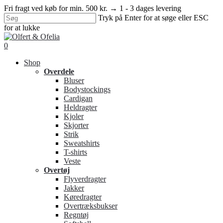
Skip
Fri fragt ved køb for min. 500 kr. → 1 - 3 dages levering
to
Tryk på Enter for at søge eller ESC
main
for at lukke
content
Close
Search
search
0
Menu
Shop
Overdele
Bluser
Bodystockings
Cardigan
Heldragter
Kjoler
Skjorter
Strik
Sweatshirts
T-shirts
Veste
Overtøj
Flyverdragter
Jakker
Køredragter
Overtræksbukser
Regntøj