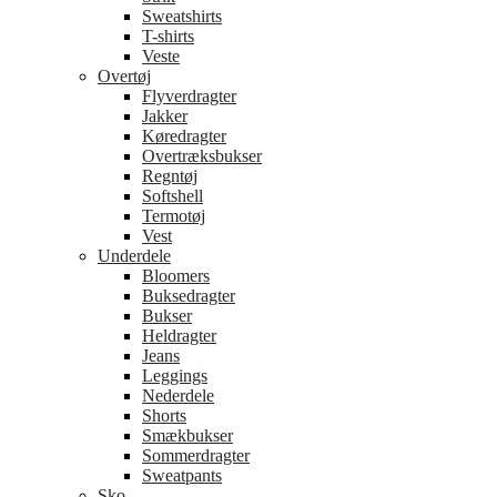
Sweatshirts
T-shirts
Veste
Overtøj
Flyverdragter
Jakker
Køredragter
Overtræksbukser
Regntøj
Softshell
Termotøj
Vest
Underdele
Bloomers
Buksedragter
Bukser
Heldragter
Jeans
Leggings
Nederdele
Shorts
Smækbukser
Sommerdragter
Sweatpants
Sko