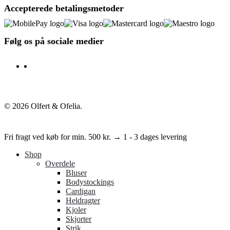
Accepterede betalingsmetoder
Følg os på sociale medier
facebook
instagram
© 2026 Olfert & Ofelia.
Fri fragt ved køb for min. 500 kr. → 1 - 3 dages levering
Shop
Overdele
Bluser
Bodystockings
Cardigan
Heldragter
Kjoler
Skjorter
Strik