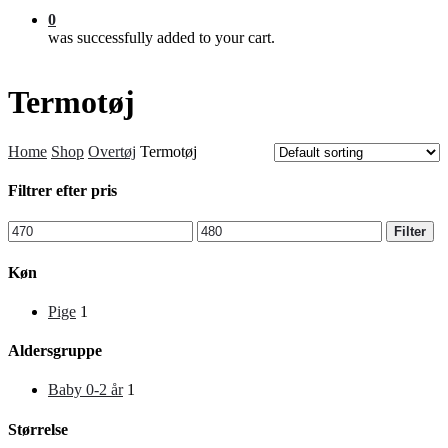
0
was successfully added to your cart.
Termotøj
Home
Shop
Overtøj
Termotøj
Filtrer efter pris
Min
Max
Filter
price
price
Køn
Pige
1
Aldersgruppe
Baby 0-2 år
1
Størrelse