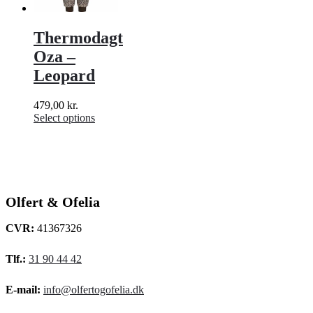
Thermodagt
Oza –
Leopard
479,00
kr.
Select options
Olfert & Ofelia
CVR:
41367326
Tlf.:
31 90 44 42
E-mail:
info@olfertogofelia.dk