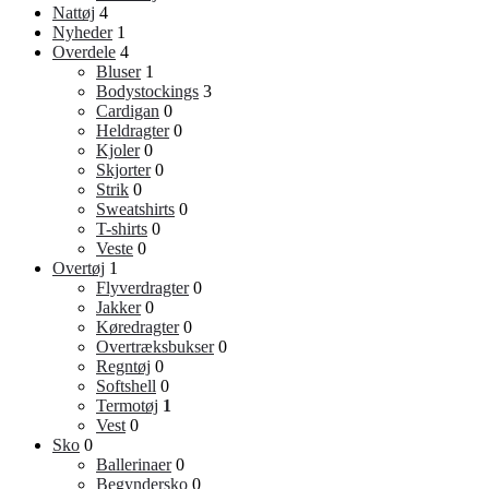
Nattøj
4
Nyheder
1
Overdele
4
Bluser
1
Bodystockings
3
Cardigan
0
Heldragter
0
Kjoler
0
Skjorter
0
Strik
0
Sweatshirts
0
T-shirts
0
Veste
0
Overtøj
1
Flyverdragter
0
Jakker
0
Køredragter
0
Overtræksbukser
0
Regntøj
0
Softshell
0
Termotøj
1
Vest
0
Sko
0
Ballerinaer
0
Begyndersko
0