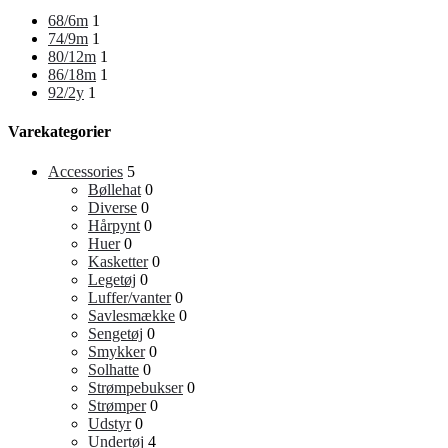
68/6m
1
74/9m
1
80/12m
1
86/18m
1
92/2y
1
Varekategorier
Accessories
5
Bøllehat
0
Diverse
0
Hårpynt
0
Huer
0
Kasketter
0
Legetøj
0
Luffer/vanter
0
Savlesmække
0
Sengetøj
0
Smykker
0
Solhatte
0
Strømpebukser
0
Strømper
0
Udstyr
0
Undertøj
4