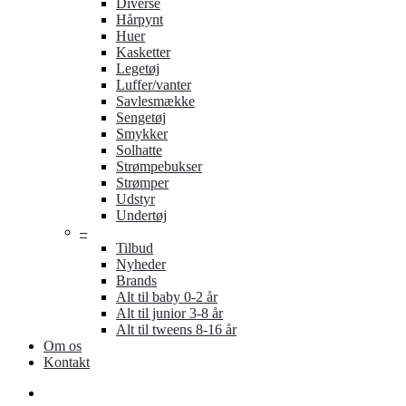
Diverse
Hårpynt
Huer
Kasketter
Legetøj
Luffer/vanter
Savlesmække
Sengetøj
Smykker
Solhatte
Strømpebukser
Strømper
Udstyr
Undertøj
–
Tilbud
Nyheder
Brands
Alt til baby 0-2 år
Alt til junior 3-8 år
Alt til tweens 8-16 år
Om os
Kontakt
search