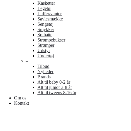
Kasketter
Legetøj
Luffer/vanter
Savlesmække
Sengetøj
Smykker
Solhatte
Strømpebukser
Strømper
Udstyr
Undertøj
–
Tilbud
Nyheder
Brands
Alt til baby 0-2 år
Alt til junior 3-8 år
Alt til tweens 8-16 år
Om os
Kontakt