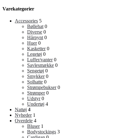
Varekategorier
Accessories
5
Bøllehat
0
Diverse
0
Hårpynt
0
Huer
0
Kasketter
0
Legetøj
0
Luffer/vanter
0
Savlesmække
0
Sengetøj
0
Smykker
0
Solhatte
0
Strømpebukser
0
Strømper
0
Udstyr
0
Undertøj
4
Nattøj
4
Nyheder
1
Overdele
4
Bluser
1
Bodystockings
3
Cardigan
0