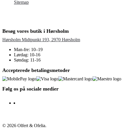
Sitemap
Besøg vores butik i Hørsholm
Hørsholm Midtpunkt 193, 2970 Hørsholm
Man-fre: 10–19
Lørdag: 10-16
Søndag: 11-16
Accepterede betalingsmetoder
Følg os på sociale medier
facebook
instagram
© 2026 Olfert & Ofelia.