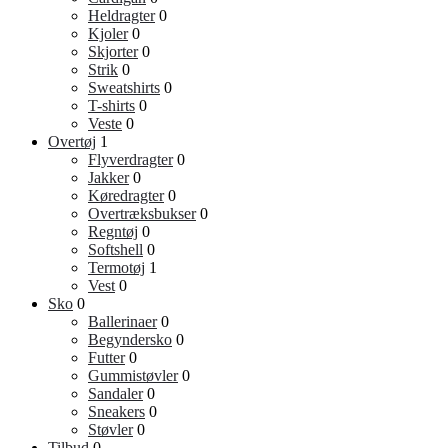
Heldragter
0
Kjoler
0
Skjorter
0
Strik
0
Sweatshirts
0
T-shirts
0
Veste
0
Overtøj
1
Flyverdragter
0
Jakker
0
Køredragter
0
Overtræksbukser
0
Regntøj
0
Softshell
0
Termotøj
1
Vest
0
Sko
0
Ballerinaer
0
Begyndersko
0
Futter
0
Gummistøvler
0
Sandaler
0
Sneakers
0
Støvler
0
Tilbud
0