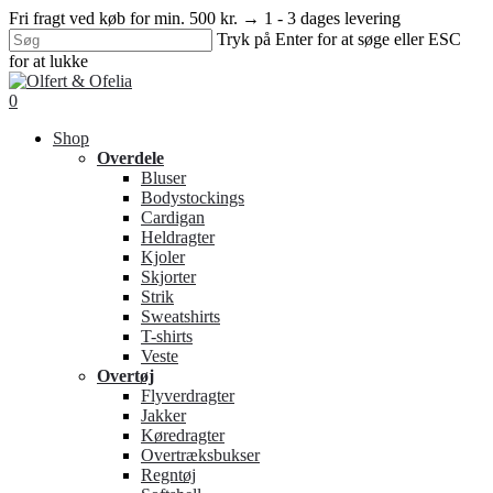
Skip
Fri fragt ved køb for min. 500 kr. → 1 - 3 dages levering
to
Tryk på Enter for at søge eller ESC
main
for at lukke
content
Close
Search
search
0
Menu
Shop
Overdele
Bluser
Bodystockings
Cardigan
Heldragter
Kjoler
Skjorter
Strik
Sweatshirts
T-shirts
Veste
Overtøj
Flyverdragter
Jakker
Køredragter
Overtræksbukser
Regntøj