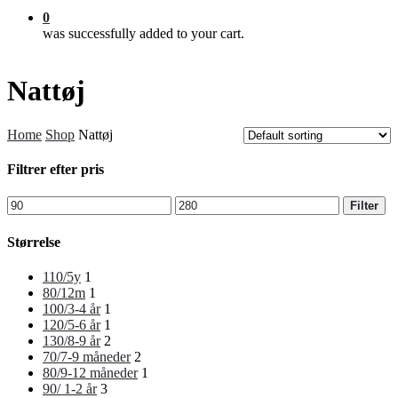
0
was successfully added to your cart.
Nattøj
Home
Shop
Nattøj
Filtrer efter pris
Min
Max
Filter
price
price
Størrelse
110/5y
1
80/12m
1
100/3-4 år
1
120/5-6 år
1
130/8-9 år
2
70/7-9 måneder
2
80/9-12 måneder
1
90/ 1-2 år
3