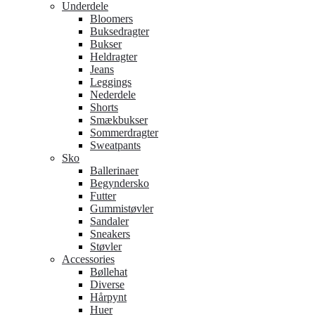
Underdele
Bloomers
Buksedragter
Bukser
Heldragter
Jeans
Leggings
Nederdele
Shorts
Smækbukser
Sommerdragter
Sweatpants
Sko
Ballerinaer
Begyndersko
Futter
Gummistøvler
Sandaler
Sneakers
Støvler
Accessories
Bøllehat
Diverse
Hårpynt
Huer