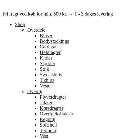
Close
Fri fragt ved køb for min. 500 kr. → 1 - 3 dages levering
Menu
Shop
Overdele
Bluser
Bodystockings
Cardigan
Heldragter
Kjoler
Skjorter
Strik
Sweatshirts
T-shirts
Veste
Overtøj
Flyverdragter
Jakker
Køredragter
Overtræksbukser
Regntøj
Softshell
Termotøj
Vest