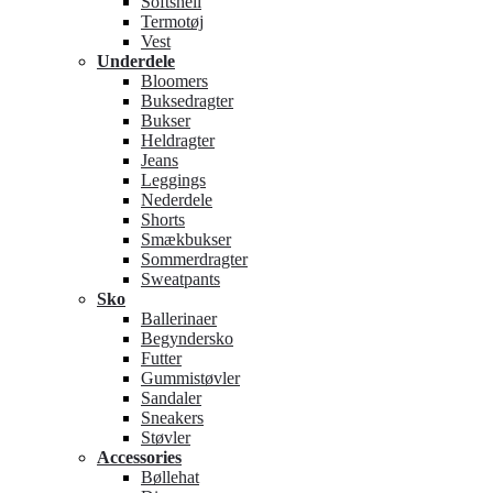
Softshell
Termotøj
Vest
Underdele
Bloomers
Buksedragter
Bukser
Heldragter
Jeans
Leggings
Nederdele
Shorts
Smækbukser
Sommerdragter
Sweatpants
Sko
Ballerinaer
Begyndersko
Futter
Gummistøvler
Sandaler
Sneakers
Støvler
Accessories
Bøllehat