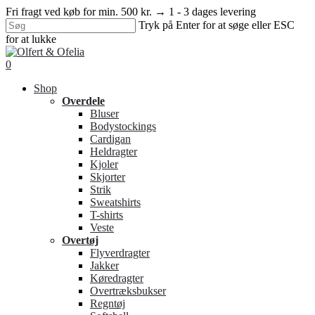
Skip
Fri fragt ved køb for min. 500 kr. → 1 - 3 dages levering
to
Tryk på Enter for at søge eller ESC
main
for at lukke
content
Close
Search
search
0
Menu
Shop
Overdele
Bluser
Bodystockings
Cardigan
Heldragter
Kjoler
Skjorter
Strik
Sweatshirts
T-shirts
Veste
Overtøj
Flyverdragter
Jakker
Køredragter
Overtræksbukser
Regntøj