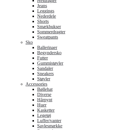
Heldragter
Jeans
Leggings
Nederdele
Shorts
Smækbukser
Sommerdragter
Sweatpants
Sko
Ballerinaer
Begyndersko
Futter
Gummistøvler
Sandaler
Sneakers
Støvler
Accessories
Bøllehat
Diverse
Hårpynt
Huer
Kasketter
Legetøj
Luffer/vanter
Savlesmække