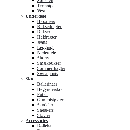
Softshell
Termotøj
Vest
Underdele
Bloomers
Buksedragter
Bukser
Heldragter
Jeans
Leggings
Nederdele
Shorts
Smækbukser
Sommerdragter
Sweatpants
Sko
Ballerinaer
Begyndersko
Futter
Gummistøvler
Sandaler
Sneakers
Støvler
Accessories
Bøllehat