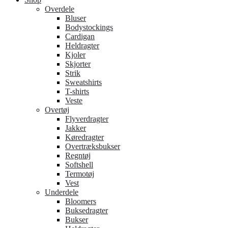
Overdele
Bluser
Bodystockings
Cardigan
Heldragter
Kjoler
Skjorter
Strik
Sweatshirts
T-shirts
Veste
Overtøj
Flyverdragter
Jakker
Køredragter
Overtræksbukser
Regntøj
Softshell
Termotøj
Vest
Underdele
Bloomers
Buksedragter
Bukser