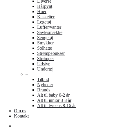
Diverse
Hårpynt
Huer
Kasketter
Legetøj
Luffer/vanter
Savlesmække
Sengetøj
Smykker
Solhatte
Strømpebukser
Strømper
Udstyr
Undertøj
–
Tilbud
Nyheder
Brands
Alt til baby 0-2 år
Alt til junior 3-8 år
Alt til tweens 8-16 år
Om os
Kontakt
search