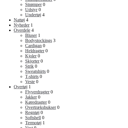
Strømper
0
Udstyr
0
Undertøj
4
Nattøj
4
Nyheder
1
Overdele
4
Bluser
1
Bodystockings
3
Cardigan
0
Heldragter
0
Kjoler
0
Skjorter
0
Strik
0
Sweatshirts
0
T-shirts
0
Veste
0
Overtøj
1
Flyverdragter
0
Jakker
0
Køredragter
0
Overtræksbukser
0
Regntøj
0
Softshell
0
Termotøj
1
Vest
0